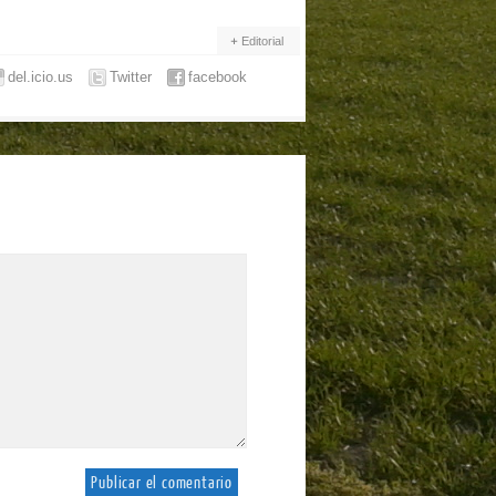
Editorial
del.icio.us
Twitter
facebook