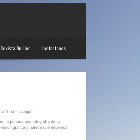
Revista On-line
Contactanos
ta “Tirón-Háchigo”.
n la portada una fotografía de la
mpresión gráfica y parece que debemos