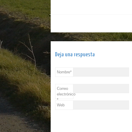
Deja una respuesta
Nombre
*
Correo
electrónico
*
Web