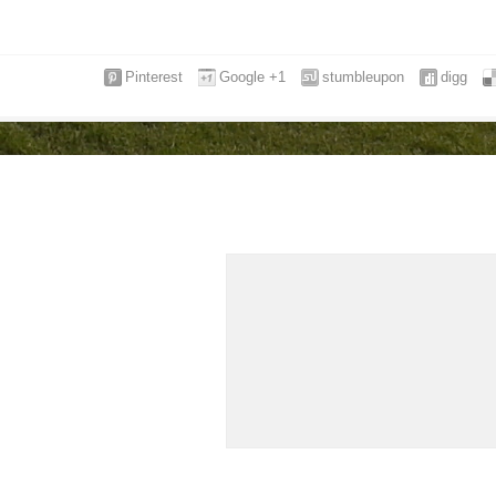
Pinterest
Google +1
stumbleupon
digg