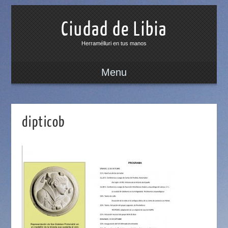
Ciudad de Libia
Herramélluri en tus manos
Menu
dipticob