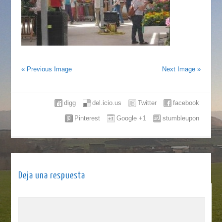
« Previous Image
Next Image »
digg
del.icio.us
Twitter
facebook
Pinterest
Google +1
stumbleupon
Deja una respuesta